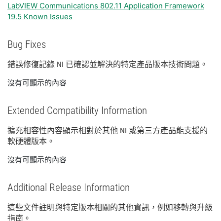
LabVIEW Communications 802.11 Application Framework
19.5 Known Issues
Bug Fixes
錯誤
修復
記錄 NI 已
確認
並
解決
的
特定
產品
版本
技術
問題。
沒有可顯示的內容
Extended Compatibility Information
擴充
相容性
內容
顯示
相
對於
其他 NI 或
第三
方
產品
能
支援
的
軟
硬體
版本。
沒有可顯示的內容
Additional Release Information
這些
文件
註明
與
特定
版本
相關
的
其他
資訊，
例如
移轉
與
升級
指南。