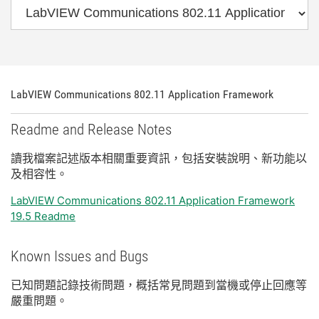
LabVIEW Communications 802.11 Application Framework
Readme and Release Notes
讀
我
檔案
記述
版本
相關
重要
資訊，
包括
安裝
說明、
新
功能
以
及
相容性。
LabVIEW Communications 802.11 Application Framework
19.5 Readme
Known Issues and Bugs
已知
問題
記錄
技術
問題，
概括
常見
問題
到
當機
或
停止
回應
等
嚴重
問題。