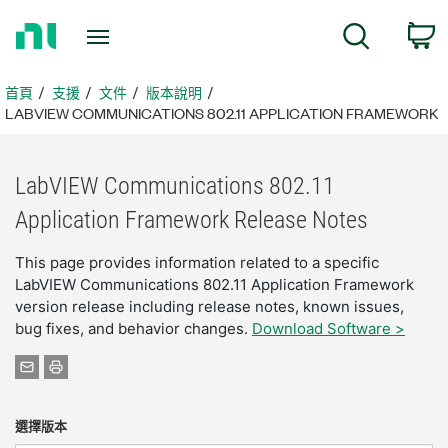
返
搜尋
回
首
頁
首頁
支援
文件
版本說明
LABVIEW COMMUNICATIONS 802.11 APPLICATION FRAMEWORK
LabVIEW Communications 802.11
Application Framework Release Notes
This page provides information related to a specific
LabVIEW Communications 802.11 Application Framework
version release including release notes, known issues,
bug fixes, and behavior changes.
Download Software >
選擇版本