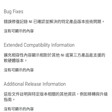
Bug Fixes
錯誤
修復
記錄 NI 已
確認
並
解決
的
特定
產品
版本
技術
問題。
沒有可顯示的內容
Extended Compatibility Information
擴充
相容性
內容
顯示
相
對於
其他 NI 或
第三
方
產品
能
支援
的
軟
硬體
版本。
沒有可顯示的內容
Additional Release Information
這些
文件
註明
與
特定
版本
相關
的
其他
資訊，
例如
移轉
與
升級
指南。
沒有可顯示的內容