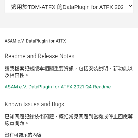
ASAM e.V. DataPlugin for ATFX
Readme and Release Notes
讀
我
檔案
記述
版本
相關
重要
資訊，
包括
安裝
說明、
新
功能
以
及
相容性。
ASAM e.V. DataPlugin for ATFX 2021 Q4 Readme
Known Issues and Bugs
已知
問題
記錄
技術
問題，
概括
常見
問題
到
當機
或
停止
回應
等
嚴重
問題。
沒有可顯示的內容