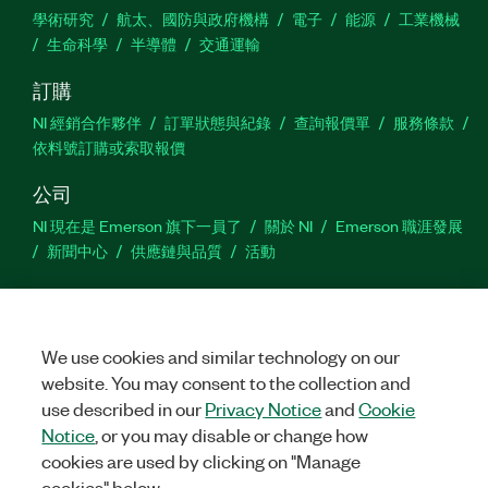
學術研究
航太、國防與政府機構
電子
能源
工業機械
生命科學
半導體
交通運輸
訂購
NI 經銷合作夥伴
訂單狀態與紀錄
查詢報價單
服務條款
依料號訂購或索取報價
公司
NI 現在是 Emerson 旗下一員了
關於 NI
Emerson 職涯發展
新聞中心
供應鏈與品質
活動
支援
下載
產品說明書
討論區
啟動產品
提交服務需求
網
站建議
We use cookies and similar technology on our
website. You may consent to the collection and
use described in our
Privacy Notice
and
Cookie
Twitter
Facebook
YouTu
In
Notice
, or you may disable or change how
cookies are used by clicking on "Manage
cookies" below.