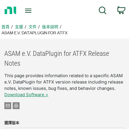
返
搜尋
回
首
頁
首頁
支援
文件
版本說明
ASAM E.V. DATAPLUGIN FOR ATFX
ASAM e.V. DataPlugin for ATFX Release
Notes
This page provides information related to a specific ASAM
e.V. DataPlugin for ATFX version release including release
notes, known issues, bug fixes, and behavior changes.
Download Software >
選擇版本