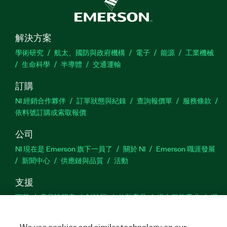
解決方案
學術研究
航太、國防與政府機構
電子
能源
工業機械
生命科學
半導體
交通運輸
訂購
NI 經銷合作夥伴
訂單狀態與紀錄
查詢報價單
服務條款
依料號訂購或索取報價
公司
NI 現在是 Emerson 旗下一員了
關於 NI
Emerson 職涯發展
新聞中心
供應鏈與品質
活動
支援
下載
產品說明書
討論區
啟動產品
提交服務需求
網
站建議
We use cookies and similar technology on our