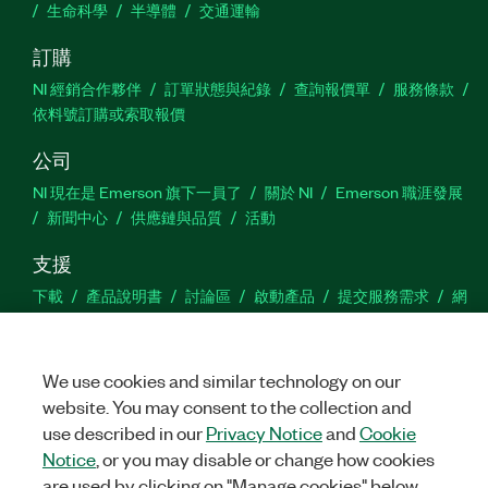
生命科學
半導體
交通運輸
訂購
NI 經銷合作夥伴
訂單狀態與紀錄
查詢報價單
服務條款
依料號訂購或索取報價
公司
NI 現在是 Emerson 旗下一員了
關於 NI
Emerson 職涯發展
新聞中心
供應鏈與品質
活動
支援
下載
產品說明書
討論區
啟動產品
提交服務需求
網
站建議
We use cookies and similar technology on our
Twitter
Facebook
YouTu
In
website. You may consent to the collection and
use described in our
Privacy Notice
and
Cookie
Notice
, or you may disable or change how cookies
©
NATIONAL INSTRUMENTS CORP. 保留所有權利。
are used by clicking on "Manage cookies" below.