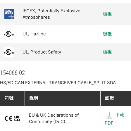
IECEX, Potentially Explosive
檢視
Atmospheres
UL, HazLoc
檢視
UL, Product Safety
檢視
154066-02
HS/FD CAN EXTERNAL TRANCEIVER CABLE_SPLIT SDA
符號
說明
認證
下載
EU & UK Declarations of
Conformity (DoC)
PDF