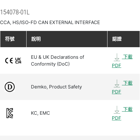
154078-01L
CCA, HS/ISO-FD CAN EXTERNAL INTERFACE
符號
說明
認證
下載
EU & UK Declarations of
Conformity (DoC)
PDF
下載
Demko, Product Safety
PDF
下載
KC, EMC
PDF