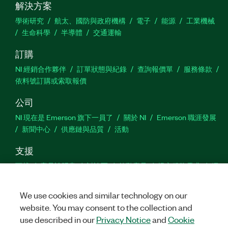
解決方案
學術研究
航太、國防與政府機構
電子
能源
工業機械
生命科學
半導體
交通運輸
訂購
NI 經銷合作夥伴
訂單狀態與紀錄
查詢報價單
服務條款
依料號訂購或索取報價
公司
NI 現在是 Emerson 旗下一員了
關於 NI
Emerson 職涯發展
新聞中心
供應鏈與品質
活動
支援
下載
產品說明書
討論區
啟動產品
提交服務需求
網
站建議
We use cookies and similar technology on our
website. You may consent to the collection and
Twitter
Facebook
YouTu
In
use described in our
Privacy Notice
and
Cookie