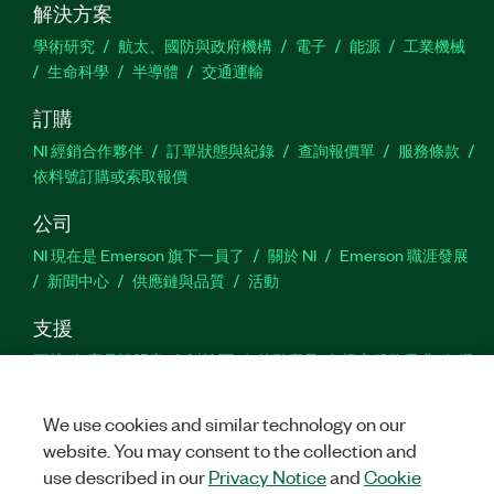
解決方案
學術研究
航太、國防與政府機構
電子
能源
工業機械
生命科學
半導體
交通運輸
訂購
NI 經銷合作夥伴
訂單狀態與紀錄
查詢報價單
服務條款
依料號訂購或索取報價
公司
NI 現在是 Emerson 旗下一員了
關於 NI
Emerson 職涯發展
新聞中心
供應鏈與品質
活動
支援
下載
產品說明書
討論區
啟動產品
提交服務需求
網
站建議
We use cookies and similar technology on our
website. You may consent to the collection and
Twitter
Facebook
YouTu
In
use described in our
Privacy Notice
and
Cookie