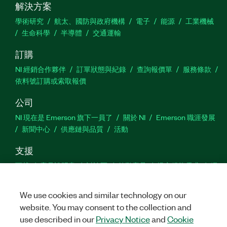
解決方案
學術研究
航太、國防與政府機構
電子
能源
工業機械
生命科學
半導體
交通運輸
訂購
NI 經銷合作夥伴
訂單狀態與紀錄
查詢報價單
服務條款
依料號訂購或索取報價
公司
NI 現在是 Emerson 旗下一員了
關於 NI
Emerson 職涯發展
新聞中心
供應鏈與品質
活動
支援
下載
產品說明書
討論區
啟動產品
提交服務需求
網
站建議
We use cookies and similar technology on our
website. You may consent to the collection and
Twitter
Facebook
YouTu
In
use described in our
Privacy Notice
and
Cookie