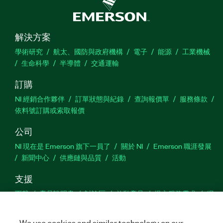
解決方案
學術研究
航太、國防與政府機構
電子
能源
工業機械
生命科學
半導體
交通運輸
訂購
NI 經銷合作夥伴
訂單狀態與紀錄
查詢報價單
服務條款
依料號訂購或索取報價
公司
NI 現在是 Emerson 旗下一員了
關於 NI
Emerson 職涯發展
新聞中心
供應鏈與品質
活動
支援
下載
產品說明書
討論區
啟動產品
提交服務需求
網
站建議
We use cookies and similar technology on our