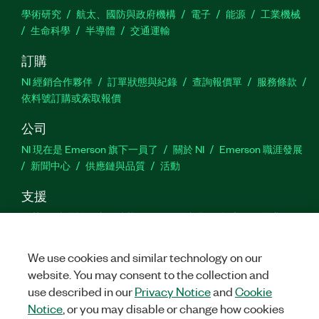
學術研究
航太、國防與政府機構
電子
能源
工業機械
生命科學
半導體
交通運輸
訂購
NI 經銷合作夥伴
訂單狀態與紀錄
查詢報價單
服務條款
依料號訂購或索取報價
公司
NI 現在是 Emerson 旗下一員了
關於 NI
Emerson 職涯發展
新聞中心
供應鏈與品質
活動
支援
下載
產品說明書
討論區
啟動產品
提交服務需求
網
站建議
We use cookies and similar technology on our
website. You may consent to the collection and
Twitter
Facebook
YouTu
In
use described in our
Privacy Notice
and
Cookie
Notice
, or you may disable or change how cookies