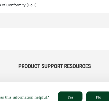
s of Conformity (DoC)
PRODUCT SUPPORT RESOURCES
Yes
No
s this information helpful?