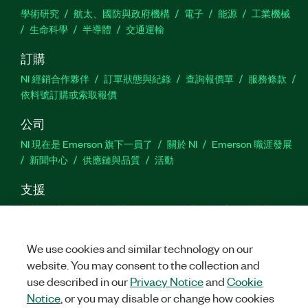
學術研究
航太、國防與政府機構
電子
能源
工業機械
生命科學
半導體
交通運輸
訂購
NI 經銷合作夥伴
訂單狀態與紀錄
查詢報價單
服務條款
依料號訂購或索取報價
公司
NI 現在是 Emerson 旗下一員了
關於 NI
Emerson 職涯發展
新聞中心
供應鏈與品質
活動
支援
下載
產品說明書
討論區
啟動產品
提交服務需求
網
站建議
We use cookies and similar technology on our
website. You may consent to the collection and
Twitter
Facebook
YouTu
In
use described in our
Privacy Notice
and
Cookie
Notice
, or you may disable or change how cookies