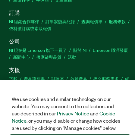
訂購
NI 經銷合作夥伴
訂單狀態與紀錄
查詢報價單
服務條款
依料號訂購或索取報價
公司
NI 現在是 Emerson 旗下一員了
關於 NI
Emerson 職涯發展
新聞中心
供應鏈與品質
活動
支援
下載
產品說明書
討論區
啟動產品
提交服務需求
網
站建議
We use cookies and similar technology on our
Twitter
Facebook
YouTu
In
website. You may consent to the collection and
use described in our
Privacy Notice
and
Cookie
Notice
, or you may disable or change how cookies
are used by clicking on "Manage cookies" below.
©
NATIONAL INSTRUMENTS CORP. 保留所有權利。