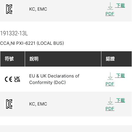
下載
KC, EMC
PDF
191332-13L
CCA,NI PXI-6221 (LOCAL BUS)
符號
說明
認證
下載
EU & UK Declarations of
Conformity (DoC)
PDF
下載
KC, EMC
PDF