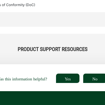
s of Conformity (DoC)
PRODUCT SUPPORT RESOURCES
Yes
No
s this information helpful?