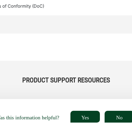
s of Conformity (DoC)
PRODUCT SUPPORT RESOURCES
Yes
No
s this information helpful?