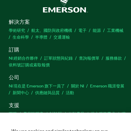
解決方案
學術研究
航太、國防與政府機構
電子
能源
工業機械
生命科學
半導體
交通運輸
訂購
NI 經銷合作夥伴
訂單狀態與紀錄
查詢報價單
服務條款
依料號訂購或索取報價
公司
NI 現在是 Emerson 旗下一員了
關於 NI
Emerson 職涯發展
新聞中心
供應鏈與品質
活動
支援
下載
產品說明書
討論區
啟動產品
提交服務需求
網
站建議
We use cookies and similar technology on our