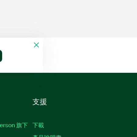
支援
erson 旗下
下載