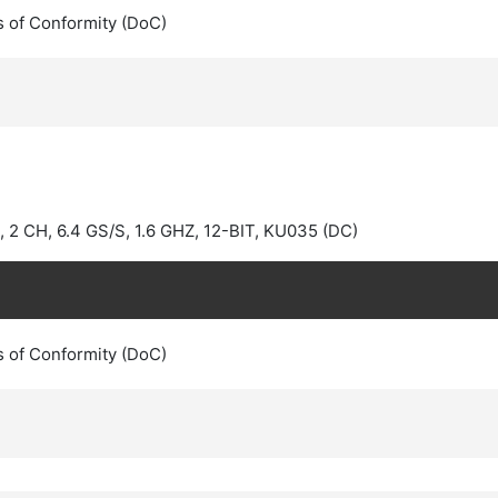
s of Conformity (DoC)
2 CH, 6.4 GS/S, 1.6 GHZ, 12-BIT, KU035 (DC)
s of Conformity (DoC)