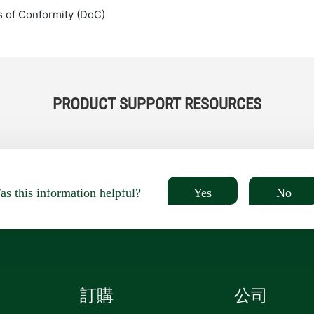
s of Conformity (DoC)
PRODUCT SUPPORT RESOURCES
Yes
No
s this information helpful?
訂購
公司