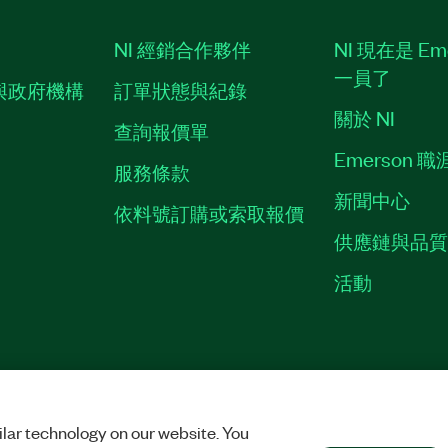
NI 經銷合作夥伴
NI 現在是 Em
一員了
與政府機構
訂單狀態與紀錄
關於 NI
查詢報價單
Emerson 
服務條款
新聞中心
依料號訂購或索取報價
供應鏈與品
活動
ES
©
NATIONAL INSTRUMENTS CORP. 保留所有權利。
lar technology on our website. You