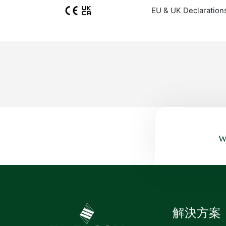
EU & UK Declaration
Wa
解決方案