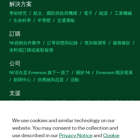
解決方案
學術研究
航太、國防與政府機構
電子
能源
工業機械
生命科學
半導體
交通運輸
訂購
NI 經銷合作夥伴
訂單狀態與紀錄
查詢報價單
服務條款
依料號訂購或索取報價
公司
NI 現在是 Emerson 旗下一員了
關於 NI
Emerson 職涯發展
新聞中心
供應鏈與品質
活動
支援
下載
產品說明書
討論區
啟動產品
提交服務需求
網
站建議
We use cookies and similar technology on our
website. You may consent to the collection and
Twitter
Facebook
YouTu
In
use described in our
Privacy Notice
and
Cookie