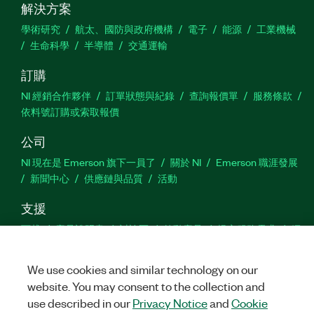
解決方案
學術研究
航太、國防與政府機構
電子
能源
工業機械
生命科學
半導體
交通運輸
訂購
NI 經銷合作夥伴
訂單狀態與紀錄
查詢報價單
服務條款
依料號訂購或索取報價
公司
NI 現在是 Emerson 旗下一員了
關於 NI
Emerson 職涯發展
新聞中心
供應鏈與品質
活動
支援
下載
產品說明書
討論區
啟動產品
提交服務需求
網
站建議
We use cookies and similar technology on our
website. You may consent to the collection and
Twitter
Facebook
YouTu
In
use described in our
Privacy Notice
and
Cookie