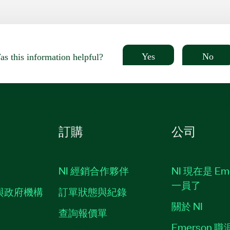
Yes
No
s this information helpful?
訂購
公司
NI 經銷合作夥伴
NI 現在是 Em
一員了
與政府機構
訂單狀態與紀錄
關於 NI
查詢報價單
Emerson 