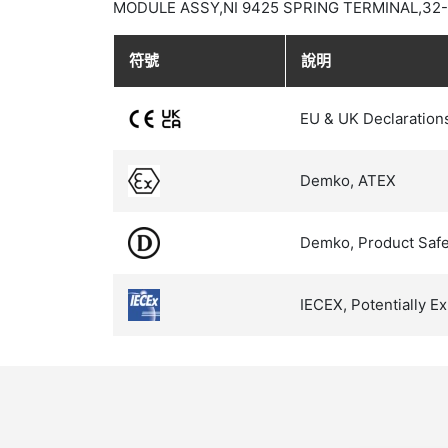
MODULE ASSY,NI 9425 SPRING TERMINAL,32
符號
說明
EU & UK Declaration
Demko, ATEX
Demko, Product Safe
IECEX, Potentially 