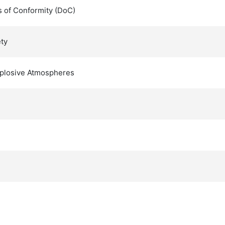
s of Conformity (DoC)
ty
Explosive Atmospheres