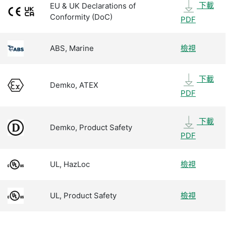
下載
EU & UK Declarations of
Conformity (DoC)
PDF
ABS, Marine
檢視
下載
Demko, ATEX
PDF
下載
Demko, Product Safety
PDF
UL, HazLoc
檢視
UL, Product Safety
檢視