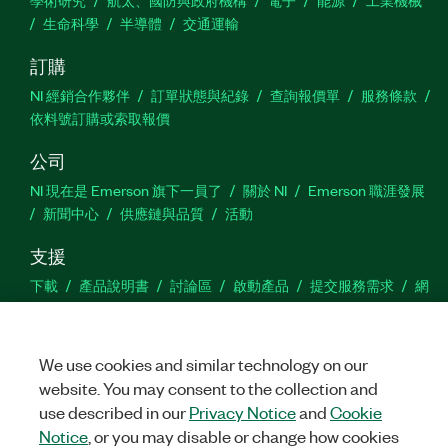
學術研究
航太、國防與政府機構
電子
能源
工業機械
生命科學
半導體
交通運輸
訂購
NI 經銷合作夥伴
訂單狀態與紀錄
查詢報價單
服務條款
依料號訂購或索取報價
公司
NI 現在是 Emerson 旗下一員了
關於 NI
Emerson 職涯發展
新聞中心
供應鏈與品質
活動
支援
下載
產品說明書
討論區
啟動產品
提交服務需求
網
站建議
We use cookies and similar technology on our
Twitter
Facebook
YouTu
In
website. You may consent to the collection and
use described in our
Privacy Notice
and
Cookie
Notice
, or you may disable or change how cookies