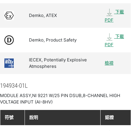
下載
Demko, ATEX
PDF
下載
Demko, Product Safety
PDF
IECEX, Potentially Explosive
檢視
Atmospheres
194934-01L
MODULE ASSY,NI 9221 W/25 PIN DSUB,8-CHANNEL HIGH
VOLTAGE INPUT (AI-8HV)
符號
說明
認證