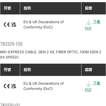
符號
說明
認證
下載
EU & UK Declarations of
Conformity (DoC)
PDF
783329-100
MXI-EXPRESS CABLE, GEN 2 X8, FIBER OPTIC, 100M (GEN 2
X4 SPEED)
符號
說明
認證
下載
EU & UK Declarations of
Conformity (DoC)
PDF
785550-01