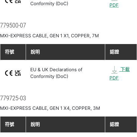
Conformity (DoC)
PDF
779500-07
MXI-EXPRESS CABLE, GEN 1 X1, COPPER, 7M
符號
說明
認證
下載
EU & UK Declarations of
Conformity (DoC)
PDF
779725-03
MXI-EXPRESS CABLE, GEN 1 X4, COPPER, 3M
符號
說明
認證