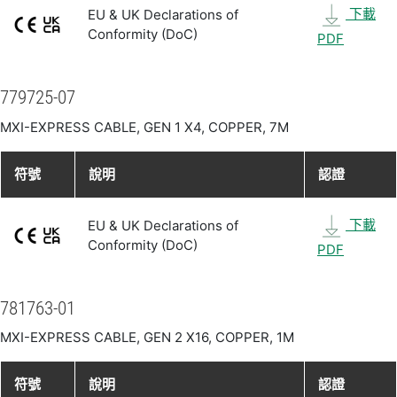
下載
EU & UK Declarations of
Conformity (DoC)
PDF
779725-07
MXI-EXPRESS CABLE, GEN 1 X4, COPPER, 7M
符號
說明
認證
下載
EU & UK Declarations of
Conformity (DoC)
PDF
781763-01
MXI-EXPRESS CABLE, GEN 2 X16, COPPER, 1M
符號
說明
認證