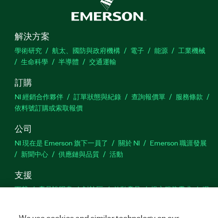
解決方案
學術研究
航太、國防與政府機構
電子
能源
工業機械
生命科學
半導體
交通運輸
訂購
NI 經銷合作夥伴
訂單狀態與紀錄
查詢報價單
服務條款
依料號訂購或索取報價
公司
NI 現在是 Emerson 旗下一員了
關於 NI
Emerson 職涯發展
新聞中心
供應鏈與品質
活動
支援
下載
產品說明書
討論區
啟動產品
提交服務需求
網
站建議
We use cookies and similar technology on our