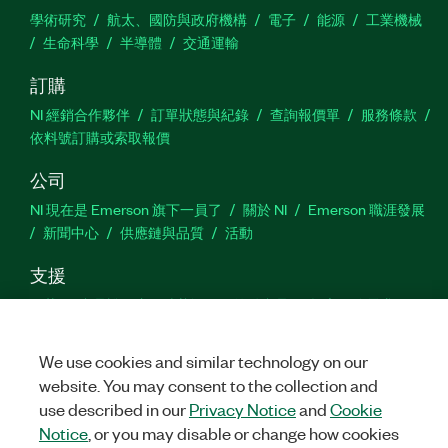
學術研究
航太、國防與政府機構
電子
能源
工業機械
生命科學
半導體
交通運輸
訂購
NI 經銷合作夥伴
訂單狀態與紀錄
查詢報價單
服務條款
依料號訂購或索取報價
公司
NI 現在是 Emerson 旗下一員了
關於 NI
Emerson 職涯發展
新聞中心
供應鏈與品質
活動
支援
下載
產品說明書
討論區
啟動產品
提交服務需求
網
站建議
We use cookies and similar technology on our
website. You may consent to the collection and
Twitter
Facebook
YouTu
In
use described in our
Privacy Notice
and
Cookie
Notice
, or you may disable or change how cookies