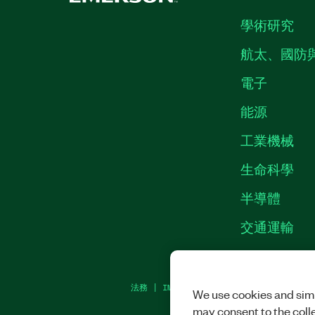
學術研究
航太、國防
電子
能源
工業機械
生命科學
半導體
交通運輸
法務
|
IMPRINT
|
隱私權
|
MANAGE COOKI
We use cookies and simi
may consent to the coll