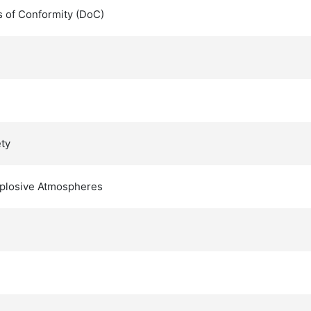
s of Conformity (DoC)
ty
Explosive Atmospheres