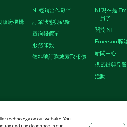
NI 經銷合作夥伴
NI 現在是 Em
一員了
與政府機構
訂單狀態與紀錄
關於 NI
查詢報價單
Emerson 
服務條款
新聞中心
依料號訂購或索取報價
供應鏈與品
活動
ES
©
NATIONAL INSTRUMENTS CORP. 保留所有權利。
lar technology on our website. You
ection and use described in our