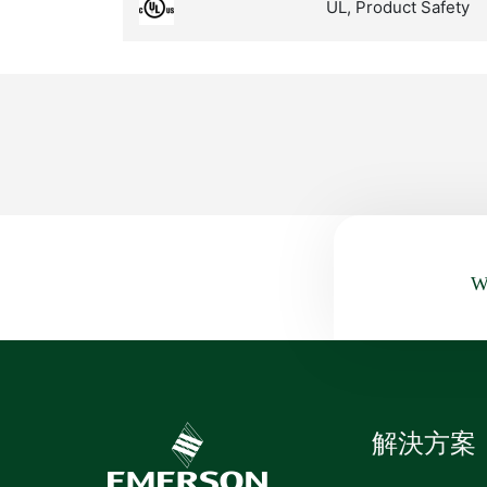
UL, Product Safety
Wa
解決方案