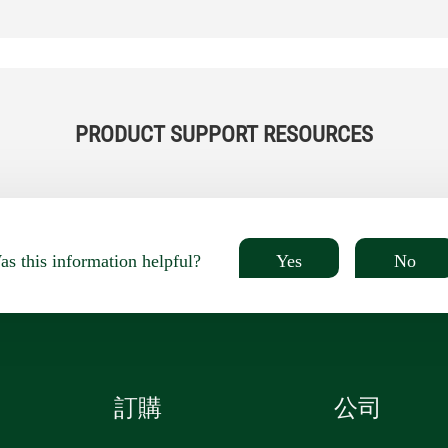
PRODUCT SUPPORT RESOURCES
Yes
No
s this information helpful?
訂購
公司