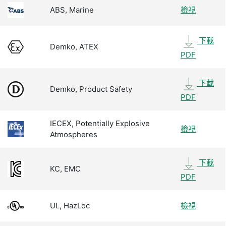
ABS, Marine
檢視
下載
Demko, ATEX
PDF
下載
Demko, Product Safety
PDF
IECEX, Potentially Explosive
檢視
Atmospheres
下載
KC, EMC
PDF
UL, HazLoc
檢視