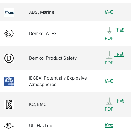
ABS, Marine
檢視
下載
Demko, ATEX
PDF
下載
Demko, Product Safety
PDF
IECEX, Potentially Explosive
檢視
Atmospheres
下載
KC, EMC
PDF
UL, HazLoc
檢視