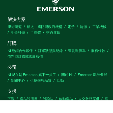
解決方案
學術研究
航太、國防與政府機構
電子
能源
工業機械
生命科學
半導體
交通運輸
訂購
NI 經銷合作夥伴
訂單狀態與紀錄
查詢報價單
服務條款
依料號訂購或索取報價
公司
NI 現在是 Emerson 旗下一員了
關於 NI
Emerson 職涯發展
新聞中心
供應鏈與品質
活動
支援
下載
產品說明書
討論區
啟動產品
提交服務需求
網
站建議