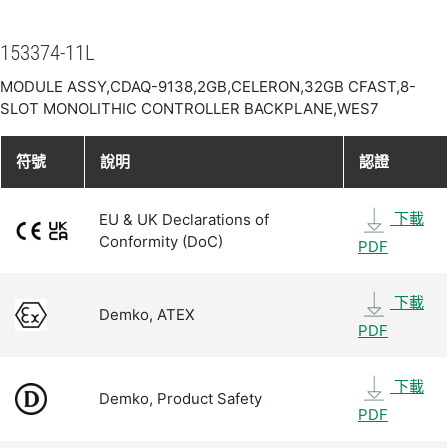
153374-11L
MODULE ASSY,CDAQ-9138,2GB,CELERON,32GB CFAST,8-
SLOT MONOLITHIC CONTROLLER BACKPLANE,WES7
符號
說明
認證
下載
EU & UK Declarations of
Conformity (DoC)
PDF
下載
Demko, ATEX
PDF
下載
Demko, Product Safety
PDF