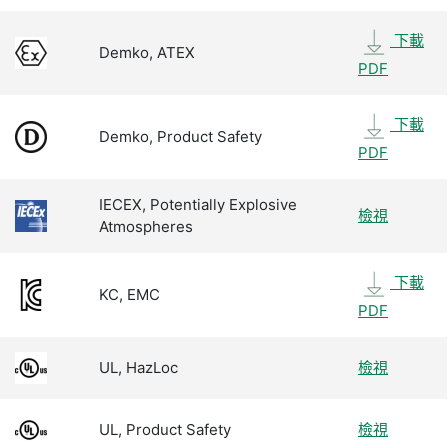
下載
Demko, ATEX
PDF
下載
Demko, Product Safety
PDF
IECEX, Potentially Explosive
檢視
Atmospheres
下載
KC, EMC
PDF
UL, HazLoc
檢視
UL, Product Safety
檢視