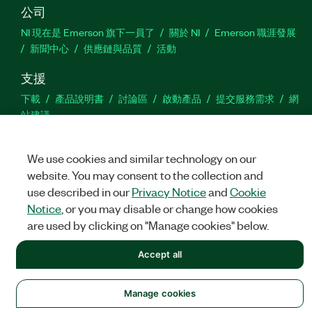
公司
NI 現在是 Emerson 旗下一員了
關於 NI
Emerson 職涯發展
新聞中心
供應鏈與品質
活動
支援
下載
產品說明書
討論區
啟動產品
提交服務需求
網
站建議
Twitter
Facebook
YouTu
In
We use cookies and similar technology on our
website. You may consent to the collection and
use described in our
Privacy Notice
and
Cookie
Notice
, or you may disable or change how cookies
©
NATIONAL INSTRUMENTS CORP. 保留所有權利。
are used by clicking on "Manage cookies" below.
法務
|
IMPRINT
|
隱私權
|
Manage cookies
Accept all
Manage cookies