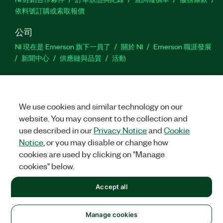
依料號訂購或索取報價
公司
NI 現在是 Emerson 旗下一員了
關於 NI
Emerson 職涯發展
新聞中心
供應鏈與品質
活動
支援
下載
產品說明書
討論區
啟動產品
提交服務需求
網
站建議
We use cookies and similar technology on our
website. You may consent to the collection and
use described in our
Privacy Notice
and
Cookie
Twitter
Facebook
YouTu
In
Notice
, or you may disable or change how
cookies are used by clicking on "Manage
cookies" below.
©
2026
NATIONAL INSTRUMENTS CORP. 保留所有權利。
Accept all
+1 877 388 1952
法務
|
IMPRINT
|
隱私權
|
Manage cookies
United States
Manage cookies