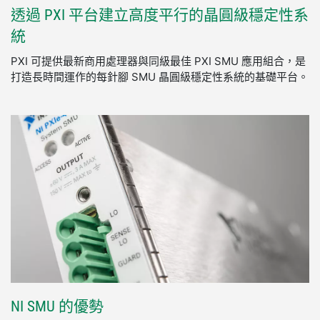
透過 PXI 平台
建立
高度
平行
的
晶圓
級
穩定性
系
統
PXI 可提供最新商用處理器與同級最佳 PXI SMU 應用組合，是
打造長時間運作的每針腳 SMU 晶圓級穩定性系統的基礎平台。
NI SMU 的
優勢