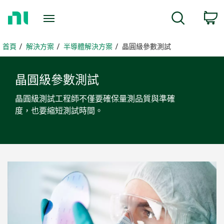
返
搜尋
回
首
頁
首頁
解決方案
半導體解決方案
晶圓級參數測試
晶圓
級
參數
測試
晶圓級測試工程師不僅要確保量測品質與準確
度，也要縮短測試時間。