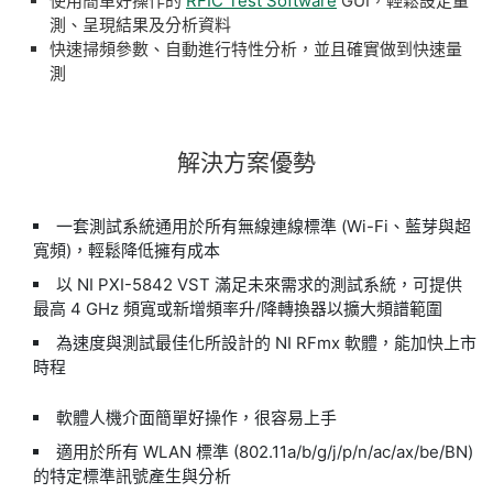
使用簡單好操作的
RFIC Test Software
GUI，輕鬆設定量
測、呈現結果及分析資料
快速掃頻參數、自動進行特性分析，並且確實做到快速量
測
解決
方案
優勢
一套測試系統通用於所有無線連線標準 (Wi-Fi、藍芽與超
寬頻)，輕鬆降低擁有成本
以 NI PXI-5842 VST 滿足未來需求的測試系統，可提供
最高 4 GHz 頻寬或新增頻率升/降轉換器以擴大頻譜範圍
為速度與測試最佳化所設計的 NI RFmx 軟體，能加快上市
時程
軟體人機介面簡單好操作，很容易上手
適用於所有 WLAN 標準 (802.11a/b/g/j/p/n/ac/ax/be/BN)
的特定標準訊號產生與分析