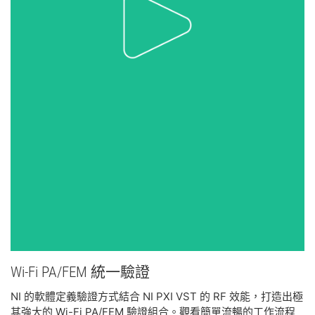
Wi-
Fi PA/
FEM 統一
驗證
NI 的軟體定義驗證方式結合 NI PXI VST 的 RF 效能，打造出極
其強大的 Wi-Fi PA/FEM 驗證組合。觀看簡單流暢的工作流程