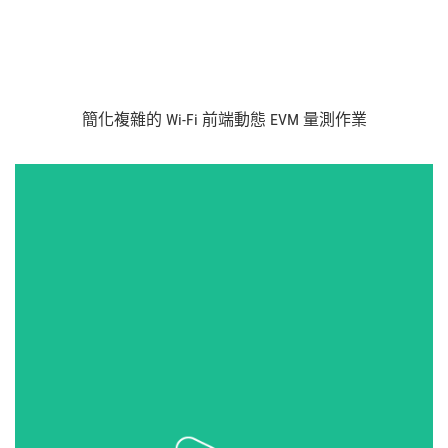
簡化
複雜
的 Wi-
Fi 前端
動態 EVM 量
測
作業