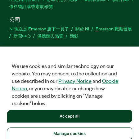
依料號訂購或索取報價
公司
NI 現在是 Emerson 旗下一員了
關於 NI
Emerson 職涯發展
新聞中心
供應鏈與品質
活動
支援
下載
產品說明書
討論區
啟動產品
提交服務需求
網
站建議
We use cookies and similar technology on our
website. You may consent to the collection and
use described in our
Privacy Notice
and
Cookie
Twitter
Facebook
YouTu
In
Notice
, or you may disable or change how
cookies are used by clicking on "Manage
cookies" below.
©
2026
NATIONAL INSTRUMENTS CORP. 保留所有權利。
Accept all
+1 877 388 1952
法務
|
IMPRINT
|
隱私權
|
Manage cookies
United States
Manage cookies