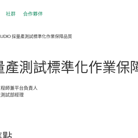
社群
合作夥伴
 AUDIO 採量產測試標準化作業保障品質
量產
測試
標準化
作業
保
測試工程師兼平台負責人
球製造測試部經理
焦點