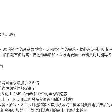
D 指示燈)
超過 80 種不同的產品與型號。要因應不同的需求，就必須要採用更
/重複性期望值提高、自動作業增加，以及需要簡化資料共用功能等各
力
圍需求增加了 2.5 倍
重複性期望值都提高了
 6 處由 EMS 合作夥伴經營的全球製造廠
先上市，因此測試開發時程從數月縮短成數週
改變，於是，入耳式耳機和辦公室用頭戴式耳機等消費性電子產品的
的功能組合都更加豐富，對於測試資料的需求自然越來越大