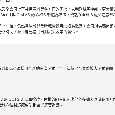
以及全公司上下共用資料等各方面的需求，以利測試更複雜、更大量的
stStand 與 CIM.AS 的 CATS 軟體為基礎，成功在全球 6 處製
 2.5 倍，仍然得以將開發時程從數月縮短為數週。公司與供應商
分析時間，並且能迅速找出測試失敗率的變化。
 消費性電子系列產品必須採用全新的量產測試平台。這個平台要能擴大測試
IM.AS 的 COTS 硬體和軟體。這樣的組合能因應他們在擴大測試範
全球六個製造廠成功部署了這套系統。