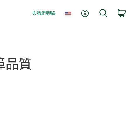
我的帳號
搜尋
與我們聯絡
購
障
品質