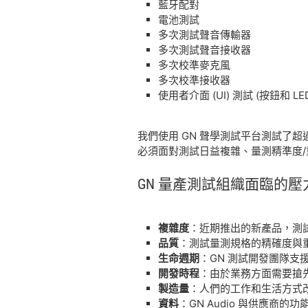
藍牙配對
電池測試
多次測試聲音傳輸器
多次測試聲音接收器
多次校準麥克風
多次校準接收器
使用者介面 (UI) 測試 (按鈕和 LE
我們使用 GN 聲學測試平台測試了
必須面對測試日益複雜、量測精準度
GN 量產
測試
組織
面臨
的
壓
複雜度
：近期推出的新產品，測試範
品質
：測試量測規格的精確度與
生命週期
：GN 測試開發團隊支援
開發時程
：由於業務方面需要搶
製造量
：人們的工作和生活方式
資料
：GN Audio 與供應商