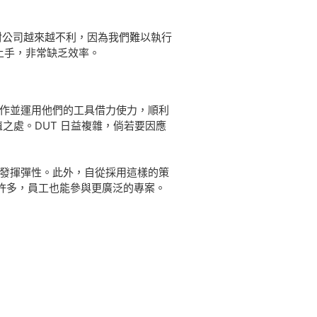
對公司越來越不利，因為我們難以執行
能上手，非常缺乏效率。
合作並運用他們的工具借力使力，順利
之處。DUT 日益複雜，倘若要因應
求發揮彈性。此外，自從採用這樣的策
許多，員工也能參與更廣泛的專案。