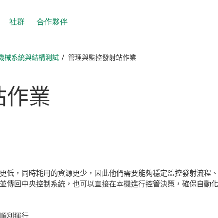
社群
合作夥伴
機械系統與結構測試
管理與監控發射站作業
站
作業
更低，同時耗用的資源更少，因此他們需要能夠穩定監控發射流程
並傳回中央控制系統，也可以直接在本機進行控管決策，確保自動
順利運行