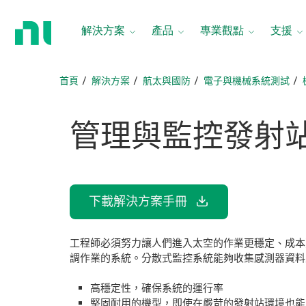
返
回
解決方案
產品
專業觀點
支援
首
頁
首頁
解決方案
航太與國防
電子與機械系統測試
管理
與
監
控
發射
下載解決方案手冊
工程師必須努力讓人們進入太空的作業更穩定、成本
調作業的系統。分散式監控系統能夠收集感測器資料
高穩定性，確保系統的運行率
堅固耐用的機型，即使在嚴苛的發射站環境也能