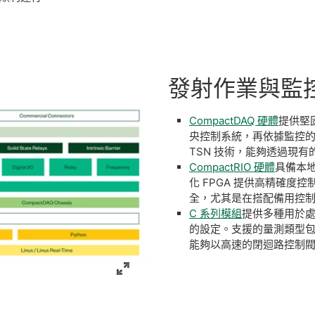
發射
作業
與
監
CompactDAQ 硬體
提供堅
央控制系統，再依據監控的發
TSN 技術，能夠透過現
CompactRIO 硬體
具備本
化 FPGA 提供高精確
全，尤其是在搭配備用控
C 系列模組
提供多種用於處
的設定。支援的量測類型包
能夠以高速的閉迴路控制