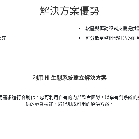
解決
方案
優勢
軟體與驅動程式支援提供
擴充
可分散至整個發射站的耐
利用 NI 生態系統建立解決方案
用需求進行客制化。您可利用自有的內部整合團隊，以享有對系統的完整控
供的專業技能，取得現成可用的解決方案。