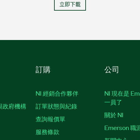
立即下載
訂購
公司
NI 經銷合作夥伴
NI 現在是 Em
一員了
與政府機構
訂單狀態與紀錄
關於 NI
查詢報價單
Emerson 
服務條款