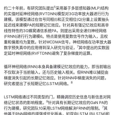
5
​约二十年前，有研究团队提出
采用基于多层感知器(MLP)结构
的实值时延神经网络(RVTDNN)模型对3G功率放大器进行行为
建模。该模型通过在信号同相(I)和正交相位(Q)分量上设置抽头
延迟线来建模PA的短期记忆效应。针对具有强记忆效应和高非
线性特性的3G蜂窝通信系统PA，则提出采用全递归神经网络
(FRNN)进行行为建模6。特点是使用复数信号作为输入，且权
重和偏差均为复数。针对WCDMA信号，神经网络在功率放大器
7
数字预失真中的应用得到深入研究与验证，
其中提出的实数固
定延时神经网络(RVFTDNN)避免了复杂梯度的运算。
​循环神经网络(RNN)本身具备建模记忆效应的能力，即当前输出
不仅取决于当前输入，还与历史输入相关。但RNN难以捕捉由
梯度消失引起的长期记忆效应。针对RNN中梯度消失的问题，
8
研究者提出了长短期记忆(LSTM)网络。
​LSTM网络通过不同类型的门，精确调控历史信息与新信息对网
9
络记忆状态的影响程度。
针对具有长期记忆效应的GaN PA的
7
行为建模，研究团队10采用LSTM网络解决FRNN的限制。
其
他基于RNN网络的增强或优化版本，如双向LSTM (BiLSTM)和