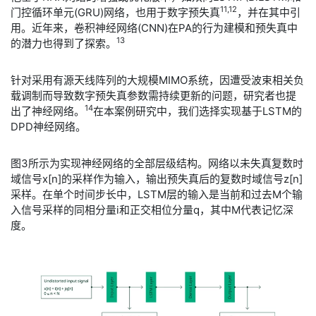
11,12
门控循环单元(GRU)网络，也用于数字预失真
，并在其中引
用。近年来，卷积神经网络(CNN)在PA的行为建模和预失真中
13
的潜力也得到了探索。
​针对采用有源天线阵列的大规模MIMO系统，因遭受波束相关负
载调制而导致数字预失真参数需持续更新的问题，研究者也提
14
出了神经网络。
在本案例研究中，我们选择实现基于LSTM的
DPD神经网络。
​图3所示为实现神经网络的全部层级结构。网络以未失真复数时
域信号x[n]的采样作为输入，输出预失真后的复数时域信号z[n]
采样。在单个时间步长中，LSTM层的输入是当前和过去M个输
入信号采样的同相分量i和正交相位分量q，其中M代表记忆深
度。