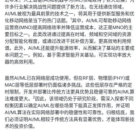
许多行业解决挑战性问题提供了新方法。在无线通信领域，
AI/ML被视为最具前景的技术之一，将其用于提供新型服务和优
1
化移动网络是当下的热门话题。
其中，AI/ML可帮助移动网络
运营商(MNO)提高网络效率并降低运营成本，这正是MNO的主
要目标之一。此类改进通过提高在时域、频域和空间域的资源
分配智能化程度，或通过改进干扰补偿方案，更高效地利用频
谱。此外，AI/ML还能提升能源效率，从而解决了基站的主要成
本问题之一。例如，基于需求智能开关基站，可实现功率放大
器的高效利用。
​虽然AI/ML已在网络层成功使用，但在RF层、物理层(PHY)或
MAC层等低层部署时仍面临诸多挑战。这些低层存在严格的定
时限制，开发并部署比传统方法更具优势且稳健可靠的AI/ML算
2
法难度更大。
因此，该领域仍处于研究阶段，需深入探索不同
权衡因素以确定AI/ML在哪些场景下能真正发挥作用，并证明
AI/ML算法在实际网络部署中的稳健性和可靠性。归根结底，我
们必须证明AI/ML相较于传统方法具有显著优势，才能体现新技
术的投资价值。