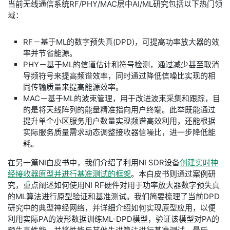
​当前无线通信系统RF/PHY/MAC层中AI/ML研究包括以下热门领
域：
​RF－基于ML的数字预失真(DPD)，可提高功率放大器的效
率并节省能源。
PHY－基于ML的信道估计和符号检测，通过减少甚至取消
导频符号来提高频谱效率，同时通过降低信噪比实现的相
同传输质量来提高能源效率。
​MAC－基于ML的波束管理，用于改进波束采集和跟踪，目
的是将天线阵列的能量精准指向用户终端。此举既能通过
提升单个小区服务用户数量实现频谱高效利用，还能根据
实际服务质量需求动态调整接收器信噪比，进一步降低能
耗。
​在另一篇NI白皮书中，我们介绍了利用NI SDR设备
创建实时神
经接收器原型并进行基准测试的框架
。本白皮书则通过案例研
究，重点阐述如何使用NI RF硬件对用于功率放大器数字预失真
的ML算法进行原型验证和基准测试。我们简要梳理了当前DPD
研究中的典型神经网络，并详细介绍如何实现原型应用，以便
利用实际PA的波形数据训练ML-DPD模型，验证该模型对PA的