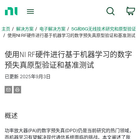
返
搜索
回
主
页
主页
解决方案
电子解决方案
5G和6G无线技术研究和原型验证
使用NI RF硬件进行基于机器学习的数字预失真原型验证和基准测试
​使用
NI RF
硬件
进行
基于
机器
学习
的
数字
预
失真
原型
验证
和
基准
测试
已更新 2025年9月3日
概述
功率放大器(PA)的数字预失真(DPD)仍是当前研究的热门领域，
而机器学习有望解决现代通信系统面临的挑战。本文阐述了我