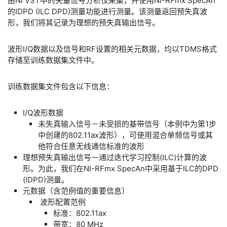
由NI VST中的矢量信号分析仪采集，并使用NI-RFmx SpecAn
的IDPD (ILC DPD)测量功能进行测量。该测量返回预失真波
形，我们将其记录为理想的预失真输出信号。
​波形I/Q数据以及信号和RF设置的相关元数据，均以TDMS格式
存储至训练数据集文件中。
​训练数据集文件包含以下信息：
​I/Q波形数据
​未失真输入信号－未受损的基带信号（本例中为第1步
中创建的802.11ax波形），可使用混合单频信号或其
他符合任意无线通信标准的波形
​理想预失真输出信号－通过迭代学习控制(ILC)计算的波
形。为此，我们在NI-RFmx SpecAn中采用基于ILC的DPD
(IDPD)测量。
​元数据（含范例值的重要信息）
​ 波形配置范例
​标准：802.11ax
​带宽：80 MHz