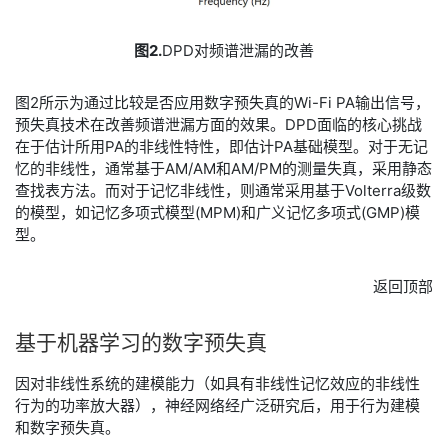
图2.
DPD对频谱泄漏的改善
​图2所示为通过比较是否应用数字预失真的Wi-Fi PA输出信号，
预失真技术在改善频谱泄漏方面的效果。DPD面临的核心挑战
在于估计所用PA的非线性特性，即估计PA基础模型。对于无记
忆的非线性，通常基于AM/AM和AM/PM的测量失真，采用静态
查找表方法。而对于记忆非线性，则通常采用基于Volterra级数
的模型，如记忆多项式模型(MPM)和广义记忆多项式(GMP)模
型。
返回顶部
​基于
机器
学习
的
数字
预
失真
​因对非线性系统的建模能力（如具有非线性记忆效应的非线性
行为的功率放大器），神经网络经广泛研究后，用于行为建模
和数字预失真。