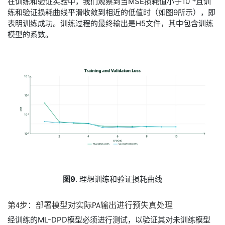
​在训练和验证实验中，我们观察到当MSE损耗值小于10
且训
练和验证损耗曲线平滑收敛到相近的低值时（如图9所示），即
表明训练成功。训练过程的最终输出是H5文件，其中包含训练
模型的系数。
图9
. 理想训练和验证损耗曲线
​第
4
步：
部署
模型
对
实际
PA
输出
进行
预
失真
处理
​经训练的ML-DPD模型必须进行测试，以验证其对未训练模型