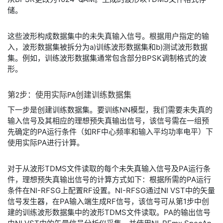
储。
​这些波形构成数据集中的未失真输入信号。根据用户指定的输
入，波形数据集被拆分为a)训练波形数据集和b)测试波形数据
集。例如，训练波形数据集通常包含部分BPSK调制格式的波
形。
​第
2
步：
使用
实际
PA
创建
训练
数据
集
​下一步是创建训练数据集。要训练NN模型，我们需要未失真的
输入信号及其相应的理想预失真输出信号，该信号需在一组预
先确定的PA运行条件（如RF中心频率和输入平均功率电平）下
使用实际PA进行计算。
​对于从波形TDMS文件读取的每个未失真输入信号及PA运行条
件，理想预失真输出信号的计算方式如下：根据所需的PA运行
条件在NI-RFSG上配置RF设置。NI-RFSG通过NI VST中的矢量
信号发生器，在PA输入端生成RF信号，该信号可从第1步中创
建的训练波形数据集中的波形TDMS文件读取。PA的输出信号