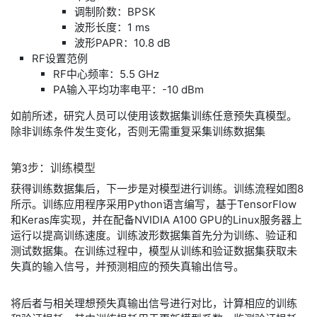
​调制阶数：BPSK
​波形长度：1 ms
​波形PAPR：10.8 dB
​RF设置范例
​RF中心频率：5.5 GHz
​PA输入平均功率电平：-10 dBm
​如前所述，研究人员可以使用该数据集训练任意预失真模型。
除非训练条件发生变化，否则无需重复采集训练数据集
​第
3
步：
训练
模型
​获得训练数据集后，下一步是对模型进行训练。训练流程如图8
所示。训练应用程序采用Python语言编写，基于TensorFlow
和Keras库实现，并在配备NVIDIA A100 GPU的Linux服务器上
运行以提高训练速度。训练波形数据集首先分为训练、验证和
测试数据集。在训练过程中，模型从训练和验证数据集获取未
失真的输入信号，并预测相应的预失真输出信号。
​将后者与相关理想预失真输出信号进行对比，计算相应的训练