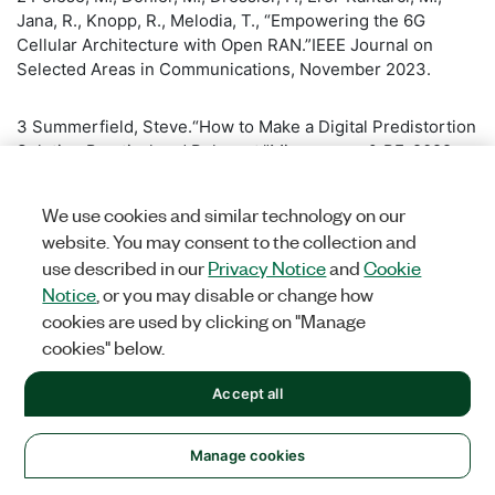
Jana, R., Knopp, R., Melodia, T., “Empowering the 6G
Cellular Architecture with Open RAN.”IEEE Journal on
Selected Areas in Communications, November 2023.
​3 Summerfield, Steve.“How to Make a Digital Predistortion
Solution Practical and Relevant.”Microwaves & RF, 2022.
https://www.mwrf.com/technologies/embedded/systems/arti
devices-how-to-make-adigital-predistortion-solution-
We use cookies and similar technology on our
practical-and-relevant
.
website. You may consent to the collection and
use described in our
Privacy Notice
and
Cookie
​4 Zhu, Anding, January 10, 2023.“Digital Predistortion of
Notice
, or you may disable or change how
Wireless Transmitters Using Machine Learning.”IEEE MTT-
cookies are used by clicking on "Manage
S Webinar.
cookies" below.
​5 Liu, T., Boumaiza, S., and Ghannouchi, F. M., March 2004.
Accept all
“Dynamic Behavioral Modeling of 3G Power Amplifiers
Using Real-Valued Time-Delay Neural Networks.”IEEE
Manage cookies
Transactions on Microwave Theory and Techniques, 52
(3):1025–1033.