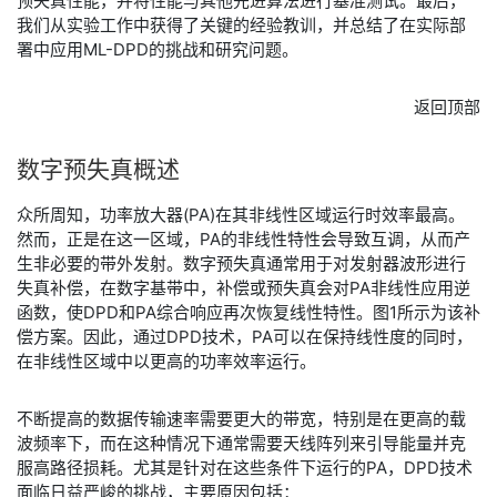
预失真性能，并将性能与其他先进算法进行基准测试。最后，
我们从实验工作中获得了关键的经验教训，并总结了在实际部
署中应用ML-DPD的挑战和研究问题。
返回顶部
​数字
预
失真
概述
​众所周知，功率放大器(PA)在其非线性区域运行时效率最高。
然而，正是在这一区域，PA的非线性特性会导致互调，从而产
生非必要的带外发射。数字预失真通常用于对发射器波形进行
失真补偿，在数字基带中，补偿或预失真会对PA非线性应用逆
函数，使DPD和PA综合响应再次恢复线性特性。图1所示为该补
偿方案。因此，通过DPD技术，PA可以在保持线性度的同时，
在非线性区域中以更高的功率效率运行。
​不断提高的数据传输速率需要更大的带宽，特别是在更高的载
波频率下，而在这种情况下通常需要天线阵列来引导能量并克
服高路径损耗。尤其是针对在这些条件下运行的PA，DPD技术
面临日益严峻的挑战，主要原因包括：