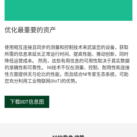
优​化​最​重要​的​资产
使用​相互​连接​且​同步​的​测量​和​控制​技术​来​武装​您​的​设备，​获取​
所需​的​信息​来​延长​正常​运行​时间、​提高​性能、​推动​创新，​同时​
降低​运营​成本。 然而，​这些​有用​信息​的​可用性​取决​于​真实​数据​
的​准确​性​和​可靠性。 NI​技术​不仅​在​测量、​控制、​耐用性​和​连接​
性​方面​提供​无​与​伦​比​的​性能，​而且​结合​NI​专家​生态​系统，​可​助​
您​充分利用​工业​物​联​网​(IIoT)​的​优势。​
下载IIOT信息图