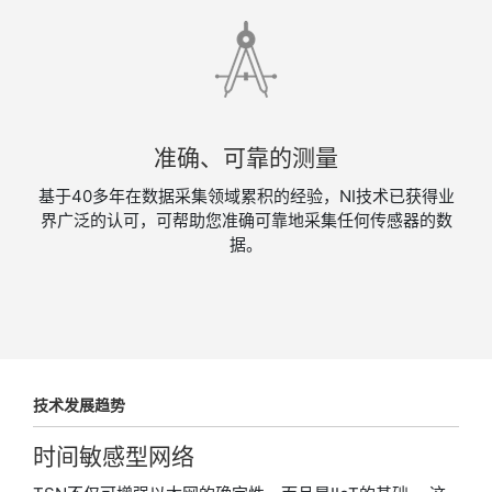
准确、​可靠​的​测量
基于​40​多年​在​数据​采集​领域累积的经验，​NI​技术已获得业
界广泛的认可，​可​帮助​您准确​可靠地采集​任何​传感器​​的​数
据。
技术
发展
趋势
时间
敏感
型
网络