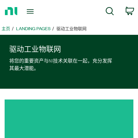
返
搜索
回
主
页
主页
LANDING PAGES
驱动工业物联网
驱动
工业
物
联网
将您的重要资产与NI技术关联在一起，充分发挥
其最大潜能。