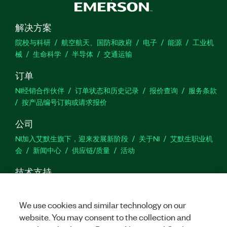
解决方案
院校与科研
航空航天、国防和政府
电子
能源
工业机
械
生命科学
半导体
交通运输
订单
NI经销合作伙伴
订单状态和历史记录
报价查询
服务条款
按产品编号订购或请求报价
公司
NI加入艾默生旗下，迎来发展新阶段
关于NI
艾默生职业机
会
新闻中心
供应链/质量
活动
技术支持
下载
产品文档
激活产品
提交服务申请
网站反馈
We use cookies and similar technology on our
website. You may consent to the collection and
we