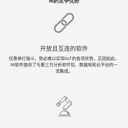
NI的竞争优势
开放​且​互​连​的​软件
仅​靠​单​打​独​斗，​势必​难以​实现​IIoT​的​各​项​优势，​正因​如此，​
NI​软件​提供​了​与​第三​方​分析​软件​包、​数据​库​和​云​平台​的​一
流​集成。