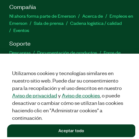
Compañía
NI ahora forma parte de Emerson
Acerca de
Empleos en
Emerson
Sala de prensa
Cadena logística / calidad
Eventos
Soporte
Descargas
Documentación de productos
Foros de
discusión
Activar un producto
Enviar solicitud de servicio
Comentarios
Utilizamos cookies y tecnologías similares en
nuestro sitio web. Puede dar su consentimiento
Twitter
Facebook
LinkedIn
YouTu
In
para la recopilación y el uso descritos en nuestro
Aviso de privacidad
y
Aviso de cookies
, o puede
desactivar o cambiar cómo se utilizan las cookies
haciendo clic en "Administrar cookies" a
©
NATIONAL INSTRUMENTS CORP. TODOS LOS DERECHOS
RESERVADOS.
continuación.
LEGAL
|
IMPRINT
|
PRIVACIDAD
|
Administrar cookies
Aceptar todo