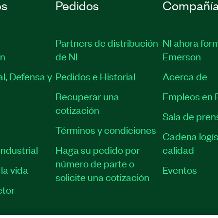
es
Pedidos
Compañí
Partners de distribución
NI ahora for
ón
de NI
Emerson
l, Defensa y
Pedidos e Historial
Acerca de
Recuperar una
Empleos en 
cotización
Sala de pren
Términos y condiciones
Cadena logís
ndustrial
Haga su pedido por
calidad
número de parte o
la vida
Eventos
solicite una cotización
tor