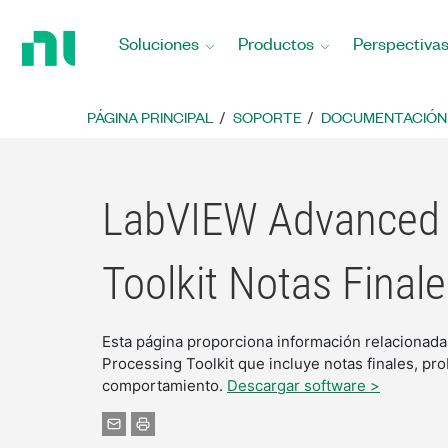
Regresar
a
Soluciones
Productos
Perspectiva
la
página
principal
PÁGINA PRINCIPAL
SOPORTE
DOCUMENTACIÓN
LabVIEW Advanced 
Toolkit Notas Final
Esta página proporciona información relacionad
Processing Toolkit que incluye notas finales, p
comportamiento.
Descargar software >