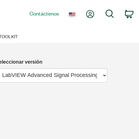
Mi cuenta
Búsqueda
Contáctenos
Ca
TOOLKIT
eleccionar versión