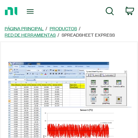
Regresar
C
Búsqueda
a
la
página
PÁGINA PRINCIPAL
PRODUCTOS
principal
RED DE HERRAMIENTAS
SPREADSHEET EXPRESS