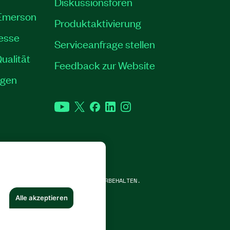
Diskussionsforen
 Emerson
Produktaktivierung
resse
Serviceanfrage stellen
ualität
Feedback zur Website
ngen
YouTube
Twitter
Facebook
LinkedIn
Instagram
TRUMENTS CORP. ALLE RECHTE VORBEHALTEN.
Alle akzeptieren