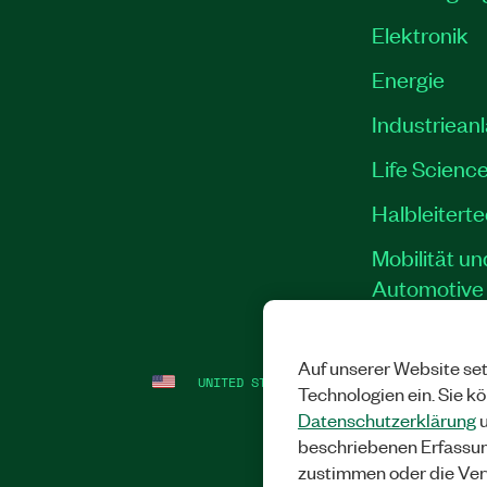
Elektronik
Energie
Industriean
Life Scienc
Halbleitert
Mobilität un
Automotive
Auf unserer Website set
UNITED STATES
RECHTLICHE HINWEISE
Technologien ein. Sie k
Datenschutzerklärung
u
beschriebenen Erfassu
zustimmen oder die Ver