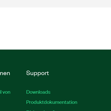
men
Support
il von
Downloads
Produktdokumentation