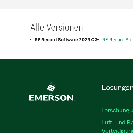
Alle Versionen
RF Record Software 2025 Q3
RF Record Sof
Lösunge
Forschung 
Luft- und R
Verteidigun