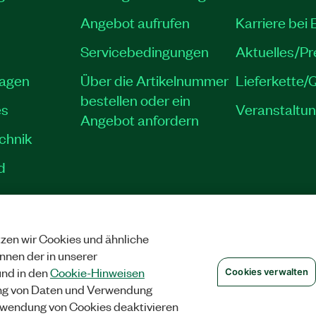
Angebot aufrufen
Karriere bei
Servicebedingungen
Aktuelles/P
lagen
Über die Artikelnummer
Lieferkette/Q
bestellen oder ein
es
Veranstaltu
Angebot anfordern
echnik
d
zen wir Cookies und ähnliche
|
IMPRINT
|
DATENSCHUTZ
|
COOKIES VERWALTEN
©
2026
NATIONAL INS
önnen der in unserer
nd in den
Cookie-Hinweisen
Cookies verwalten
ng von Daten und Verwendung
wendung von Cookies deaktivieren