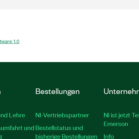
tware 1.0
n
Bestellungen
Unterneh
und Lehre
NI-Vertriebspartner
NI ist jetzt Te
Emerson
aumfahrt und
Bestellstatus und
g
bisherige Bestellungen
Info