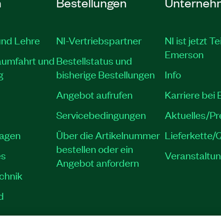
n
Bestellungen
Unterneh
und Lehre
NI-Vertriebspartner
NI ist jetzt Te
Emerson
aumfahrt und
Bestellstatus und
g
bisherige Bestellungen
Info
Angebot aufrufen
Karriere bei
Servicebedingungen
Aktuelles/P
lagen
Über die Artikelnummer
Lieferkette/Q
bestellen oder ein
es
Veranstaltu
Angebot anfordern
echnik
d