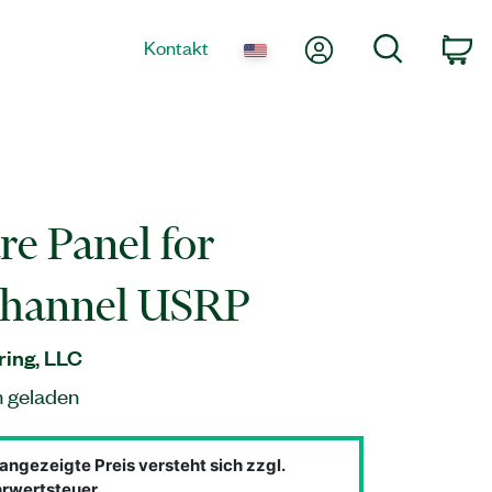
Mein Konto
Suche
Kontakt
Wa
re Panel for
channel USRP
ing, LLC
n geladen
angezeigte Preis versteht sich zzgl.
rwertsteuer.