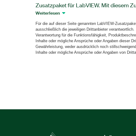
Zusatzpaket für LabVIEW. Mit diesem Z
das 16-Kanal-USRP-Software Defined Rad
Weiterlesen
Sie können auch Signale senden und em
Für die auf dieser Seite genannten LabVIEW-Zusatzpakete
steuern und die Ausgangsleistung und 
ausschließlich die jeweiligen Drittanbieter verantwortlich.
die Sender anpassen. Das Software Pane
Verantwortung für die Funktionsfähigkeit, Produktbeschre
stellt auch Funktionen zur Aufzeichnun
Inhalte oder mögliche Ansprüche oder Angaben dieser Drit
Gewährleistung, weder ausdrücklich noch stillschweigend
Visualisierung von HF-Signalen zur Verf
Inhalte oder mögliche Ansprüche oder Angaben von Dritta
Artikelnummer(n):
786825-35