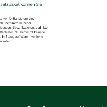
usatzpaket können Sie
io Device konfigurieren.
pfangen, die Frequenz
 von Drittanbietern sind
den Erzeugungsmodus für
 NI übernimmt keinerlei
l for Multichannel USRP
ibungen, Spezifikationen, verlinkten
g, Wiedergabe und
tanbieter. NI übernimmt keinerlei
, in Bezug auf Waren, verlinkte
ügung.
nbietern.