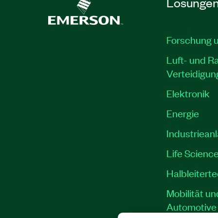
Lösunge
Forschung 
Luft- und R
Verteidigun
Elektronik
Energie
Industriean
Life Scienc
Halbleitert
Mobilität un
Automotive