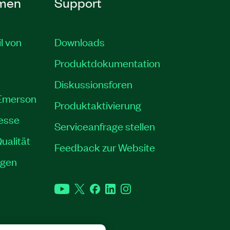
men
Support
il von
Downloads
Produktdokumentation
Diskussionsforen
 Emerson
Produktaktivierung
resse
Serviceanfrage stellen
ualität
Feedback zur Website
ngen
YouTube
Twitter
Facebook
LinkedIn
Instagram