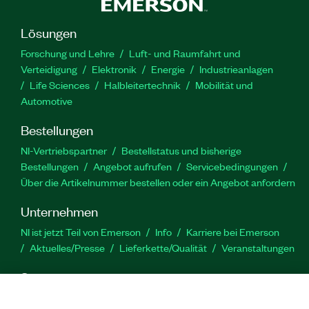
oder LabVIEW-Real-Time-Zielsystemen wie
Smart Cameras, CompactRIO-Systemen und
Lösungen
PXI-Systemen bereitgestellt werden.
Forschung und Lehre
Luft- und Raumfahrt und
Verteidigung
Elektronik
Energie
Industrieanlagen
Artikelnummer(n):
785350-35
Life Sciences
Halbleitertechnik
Mobilität und
Automotive
Bestellungen
NI-Vertriebspartner
Bestellstatus und bisherige
Bestellungen
Angebot aufrufen
Servicebedingungen
Über die Artikelnummer bestellen oder ein Angebot anfordern
Unternehmen
NI ist jetzt Teil von Emerson
Info
Karriere bei Emerson
Aktuelles/Presse
Lieferkette/Qualität
Veranstaltungen
Support
Downloads
Produktdokumentation
Diskussionsforen