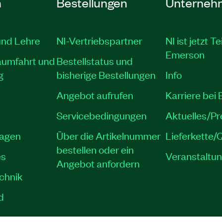
n
Bestellungen
Unterneh
und Lehre
NI-Vertriebspartner
NI ist jetzt Te
Emerson
aumfahrt und
Bestellstatus und
g
bisherige Bestellungen
Info
Angebot aufrufen
Karriere bei
Servicebedingungen
Aktuelles/P
lagen
Über die Artikelnummer
Lieferkette/Q
bestellen oder ein
es
Veranstaltu
Angebot anfordern
echnik
d