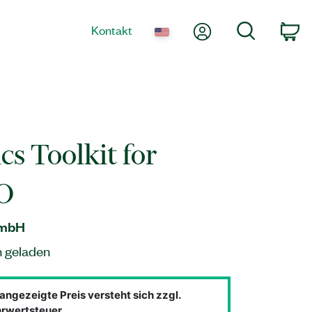
Mein Konto
Suche
Kontakt
Wa
cs Toolkit for
O
GmbH
n geladen
angezeigte Preis versteht sich zzgl.
rwertsteuer.