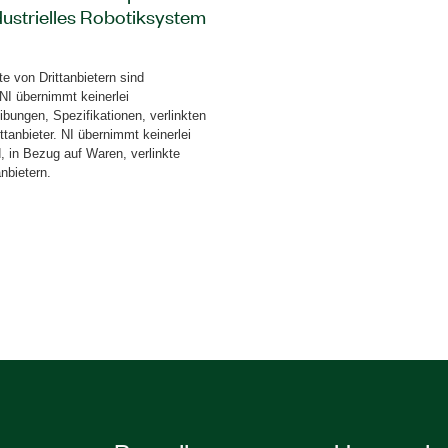
dustrielles Robotiksystem
tet VIs, mit denen Sie
rhandene Routinen auf
 von Drittanbietern sind
EW aus ausführen und
 NI übernimmt keinerlei
se in der komplexen
ibungen, Spezifikationen, verlinkten
ie können Anwendungen
tanbieter. NI übernimmt keinerlei
, in Bezug auf Waren, verlinkte
aschinensteuerung und -
nbietern.
ebehandlung und
chtprüfungen,
e-Schnittstellen (HMI).
uf Windows- oder
Smart Cameras,
 bereitgestellt werden.
3D-Simulationssoftware
rammierung und -