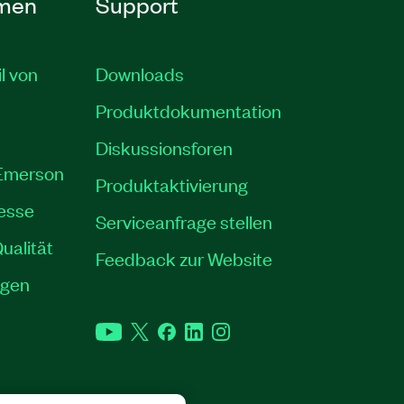
men
Support
il von
Downloads
Produktdokumentation
Diskussionsforen
 Emerson
Produktaktivierung
resse
Serviceanfrage stellen
ualität
Feedback zur Website
ngen
YouTube
Twitter
Facebook
LinkedIn
Instagram