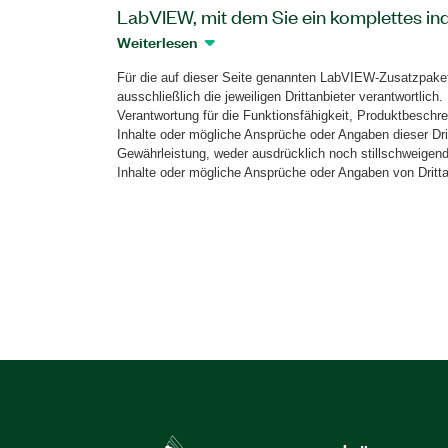
LabVIEW, mit dem Sie ein komplettes in
erstellen können. Dieses Zusatzpaket bie
Weiterlesen
DENSO-Roboter steuern und bereits vo
Für die auf dieser Seite genannten LabVIEW-Zusatzpakete
DENSO-Roboter-Controllern von LabVI
ausschließlich die jeweiligen Drittanbieter verantwortlich.
überwachen können, ohne über Kenntnis
Verantwortung für die Funktionsfähigkeit, Produktbeschre
Robotikprogrammierung zu verfügen. S
Inhalte oder mögliche Ansprüche oder Angaben dieser Drit
Gewährleistung, weder ausdrücklich noch stillschweigend
programmieren, die alle Aspekte von M
Inhalte oder mögliche Ansprüche oder Angaben von Dritta
automatisierung vereinen, von der Teil
Robotersteuerung bis zu Messungen, Si
maschinellem Sehen und Mensch-Maschin
Das Robotics Toolkit for DENSO kann a
LabVIEW-Real-Time-Zielsystemen wie 
CompactRIO-Systemen und PXI-Systemen
Das Zusatzpaket lässt sich auch in die 
Visual Components für die Offline-Prog
Visualisierung integrieren.
Artikelnummer(n):
781816-35