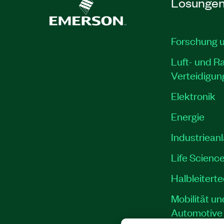
Lösunge
Forschung 
Luft- und R
Verteidigun
Elektronik
Energie
Industriean
Life Scienc
Halbleitert
Mobilität un
Automotive