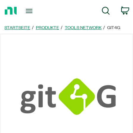
Zurück
W
Suche
zur
Startseite
STARTSEITE
PRODUKTE
TOOLS NETWORK
GIT4G