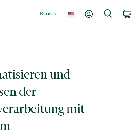
Mein Konto
Suche
Kontakt
Wa
atisieren und
sen der
erarbeitung mit
em