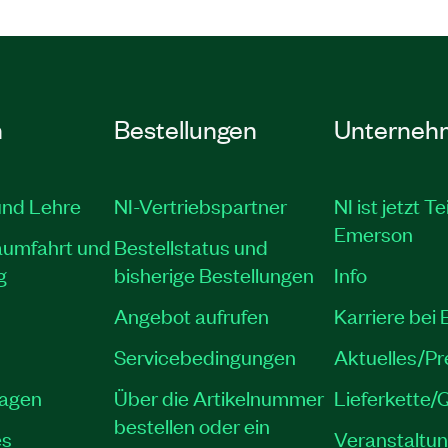
gen verfügen. Dafür sind
h, die im Kurs
t DIAdem“ behandelt
n
Bestellungen
Unterneh
l, and Kit
und Lehre
NI-Vertriebspartner
NI ist jetzt Te
tively Using DIAdem
Emerson
aumfahrt und
Bestellstatus und
e Virtual or Private
g
bisherige Bestellungen
Info
Angebot aufrufen
Karriere bei
0618-71
Servicebedingungen
Aktuelles/P
lagen
Über die Artikelnummer
Lieferkette/Q
bestellen oder ein
es
Veranstaltu