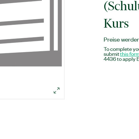
(Schul
Kurs
Preise werde
To complete you
submit
this for
4436 to apply E