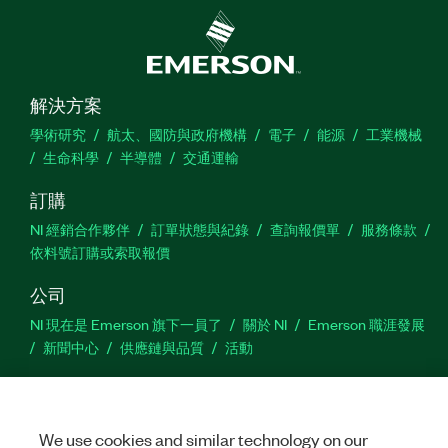
解決方案
學術研究
航太、國防與政府機構
電子
能源
工業機械
生命科學
半導體
交通運輸
訂購
NI 經銷合作夥伴
訂單狀態與紀錄
查詢報價單
服務條款
依料號訂購或索取報價
公司
NI 現在是 Emerson 旗下一員了
關於 NI
Emerson 職涯發展
新聞中心
供應鏈與品質
活動
支援
下載
產品說明書
討論區
啟動產品
提交服務需求
網
We use cookies and similar technology on our
站建議