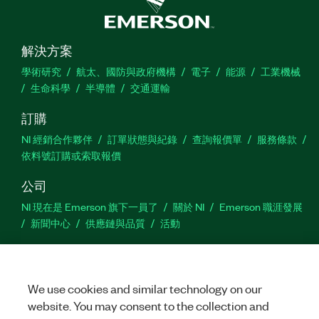
解決方案
學術研究
航太、國防與政府機構
電子
能源
工業機械
生命科學
半導體
交通運輸
訂購
NI 經銷合作夥伴
訂單狀態與紀錄
查詢報價單
服務條款
依料號訂購或索取報價
公司
NI 現在是 Emerson 旗下一員了
關於 NI
Emerson 職涯發展
新聞中心
供應鏈與品質
活動
支援
下載
產品說明書
討論區
啟動產品
提交服務需求
網
We use cookies and similar technology on our
站建議
website. You may consent to the collection and