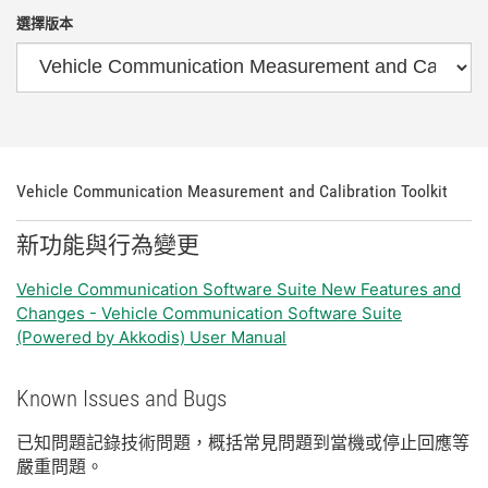
選擇版本
Vehicle Communication Measurement and Calibration Toolkit
新
功能
與
行為
變更
Vehicle Communication Software Suite New Features and
Changes - Vehicle Communication Software Suite
(Powered by Akkodis) User Manual
Known Issues and Bugs
已知
問題
記錄
技術
問題，
概括
常見
問題
到
當機
或
停止
回應
等
嚴重
問題。