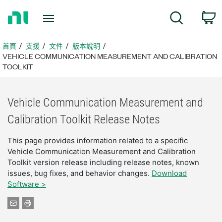
返
搜尋
回
首
頁
首頁
支援
文件
版本說明
VEHICLE COMMUNICATION MEASUREMENT AND CALIBRATION
TOOLKIT
Vehicle Communication Measurement and
Calibration Toolkit Release Notes
This page provides information related to a specific
Vehicle Communication Measurement and Calibration
Toolkit version release including release notes, known
issues, bug fixes, and behavior changes.
Download
Software >