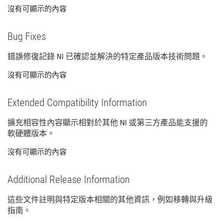
沒有可顯示的內容
Bug Fixes
錯誤
修復
記錄 NI 已
確認
並
解決
的
特定
產品
版本
技術
問題。
沒有可顯示的內容
Extended Compatibility Information
擴充
相容性
內容
顯示
相
對於
其他 NI 或
第三
方
產品
能
支援
的
軟
硬體
版本。
沒有可顯示的內容
Additional Release Information
這些
文件
註明
與
特定
版本
相關
的
其他
資訊，
例如
移轉
與
升級
指南。