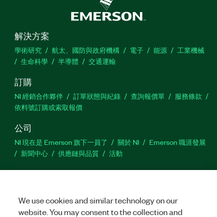
解決方案
學術研究
航太、國防與政府機構
電子
能源
工業機械
生命科學
半導體
交通運輸
訂購
NI 經銷合作夥伴
訂單狀態與紀錄
查詢報價單
服務條款
依料號訂購或索取報價
公司
NI 現在是 Emerson 旗下一員了
關於 NI
Emerson 職涯發展
新聞中心
供應鏈與品質
活動
支援
下載
產品說明書
討論區
啟動產品
提交服務需求
網
站建議
We use cookies and similar technology on our
website. You may consent to the collection and