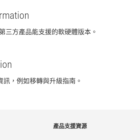
ormation
第三
方
產品
能
支援
的
軟
硬體
版本。
ion
資訊，
例如
移轉
與
升級
指南。
產品
支援
資源