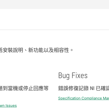
括
安裝
說明、
新
功能
以及
相容性。
Bug Fixes
題
到
當機
或
停止
回應
等
錯誤
修復
記錄 NI 已
確
Specification Compliance Ma
wn Issues