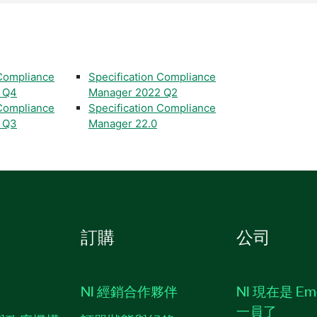
 Compliance
Specification Compliance
 Q4
Manager 2022 Q2
 Compliance
Specification Compliance
 Q3
Manager 22.0
訂購
公司
NI 經銷合作夥伴
NI 現在是 Em
一員了