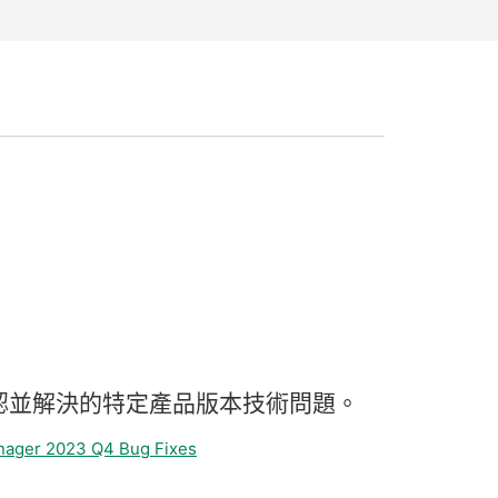
認
並
解決
的
特定
產品
版本
技術
問題。
nager 2023 Q4 Bug Fixes