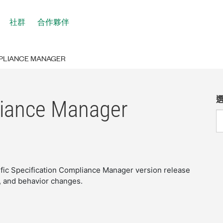
社群
合作夥伴
MPLIANCE MANAGER
liance Manager
ific Specification Compliance Manager version release
s, and behavior changes.