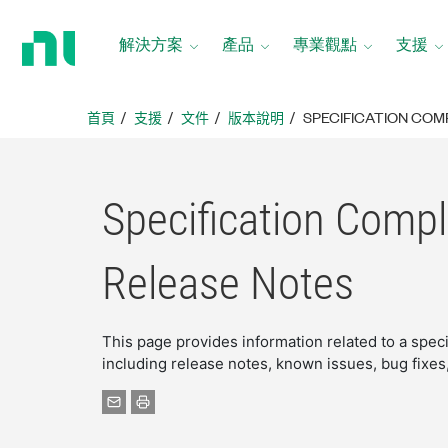
返
回
解決方案
產品
專業觀點
支援
首
頁
首頁
支援
文件
版本說明
SPECIFICATION CO
Specification Comp
Release Notes
This page provides information related to a spec
including release notes, known issues, bug fixe