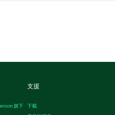
支援
erson 旗下
下載