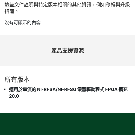
這些
文件
註明
與
特定
版本
相關
的
其他
資訊，
例如
移轉
與
升級
指南。
沒有可顯示的內容
產品
支援
資源
所有
版本
適用於串流的 NI-RFSA/NI-RFSG 儀器驅動程式 FPGA 擴充
20.0