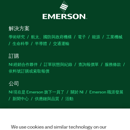
解決方案
學術研究
航太、國防與政府機構
電子
能源
工業機械
生命科學
半導體
交通運輸
訂購
NI 經銷合作夥伴
訂單狀態與紀錄
查詢報價單
服務條款
依料號訂購或索取報價
公司
NI 現在是 Emerson 旗下一員了
關於 NI
Emerson 職涯發展
新聞中心
供應鏈與品質
活動
支援
下載
產品說明書
討論區
啟動產品
提交服務需求
網
站建議
We use cookies and similar technology on our