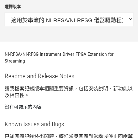
選擇版本
NI-
RFSA/
NI-
RFSG Instrument Driver FPGA Extension for
Streaming
Readme and Release Notes
讀
我
檔案
記述
版本
相關
重要
資訊，
包括
安裝
說明、
新
功能
以
及
相容性。
沒有可顯示的內容
Known Issues and Bugs
已知
問題
記錄
技術
問題，
概括
常見
問題
到
當機
或
停止
回應
等