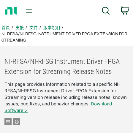
返
搜尋
回
首
頁
首頁
支援
文件
版本說明
NI-RFSA/NI-RFSG INSTRUMENT DRIVER FPGA EXTENSION FOR
STREAMING
NI-
RFSA/
NI-
RFSG Instrument Driver FPGA
Extension for Streaming Release Notes
This page provides information related to a specific NI-
RFSA/NI-RFSG Instrument Driver FPGA Extension for
Streaming version release including release notes, known
issues, bug fixes, and behavior changes.
Download
Software >