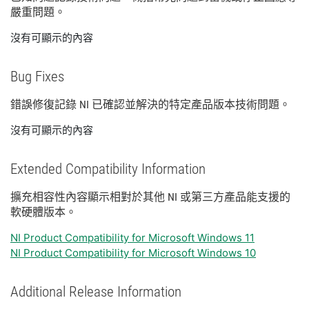
嚴重
問題。
沒有可顯示的內容
Bug Fixes
錯誤
修復
記錄 NI 已
確認
並
解決
的
特定
產品
版本
技術
問題。
沒有可顯示的內容
Extended Compatibility Information
擴充
相容性
內容
顯示
相
對於
其他 NI 或
第三
方
產品
能
支援
的
軟
硬體
版本。
NI Product Compatibility for Microsoft Windows 11
NI Product Compatibility for Microsoft Windows 10
Additional Release Information