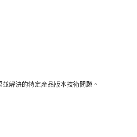
認
並
解決
的
特定
產品
版本
技術
問題。