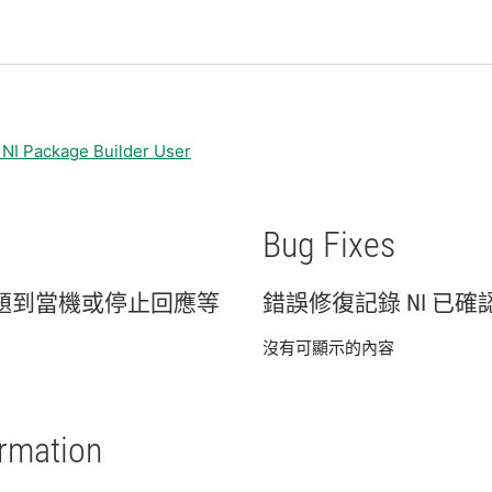
 NI Package Builder User
Bug Fixes
題
到
當機
或
停止
回應
等
錯誤
修復
記錄 NI 已
確
沒有可顯示的內容
ormation