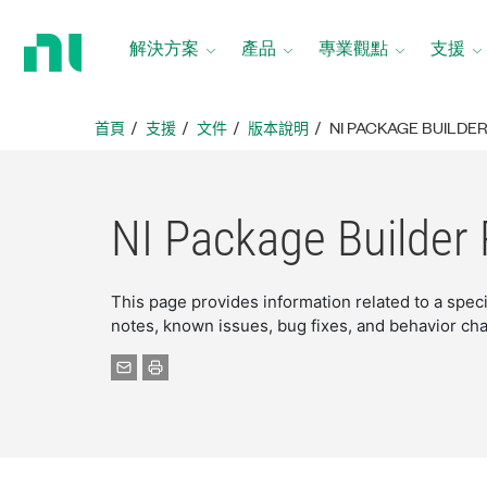
返
回
解決方案
產品
專業觀點
支援
首
頁
首頁
支援
文件
版本說明
NI PACKAGE BUILDE
NI Package Builder
This page provides information related to a spec
notes, known issues, bug fixes, and behavior ch