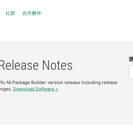
社群
合作夥伴
R
 Release Notes
ific NI Package Builder version release including release
anges.
Download Software >