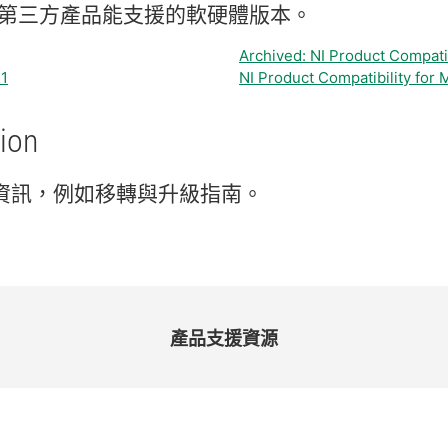
第三
方
產品
能
支援
的
軟
硬體
版本。
Archived: NI Product Compati
11
NI Product Compatibility for
ion
資訊，
例如
移轉
與
升級
指南。
產品
支援
資源