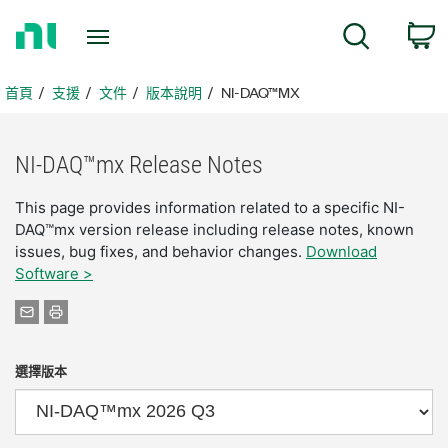
返
搜尋
回
首
頁
首頁
支援
文件
版本說明
NI-DAQ™MX
NI-
DAQ™mx Release Notes
This page provides information related to a specific NI-
DAQ™mx version release including release notes, known
issues, bug fixes, and behavior changes.
Download
Software >
選擇版本