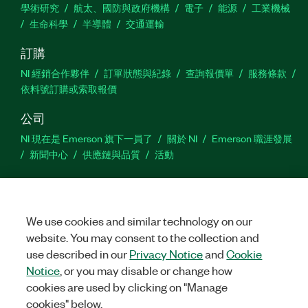
學術研究
航太、國防與政府機構
電子
能源
工業機械
生命科學
半導體
交通運輸
訂購
NI 經銷合作夥伴
訂單狀態與紀錄
查詢報價單
服務條款
依料號訂購或索取報價
公司
NI 現在是 Emerson 旗下一員了
關於 NI
Emerson 職涯發展
新聞中心
供應鏈與品質
活動
支援
下載
產品說明書
討論區
啟動產品
提交服務需求
網
站建議
We use cookies and similar technology on our
website. You may consent to the collection and
use described in our
Privacy Notice
and
Cookie
Twitter
Facebook
YouTu
In
Notice
, or you may disable or change how
cookies are used by clicking on "Manage
cookies" below.