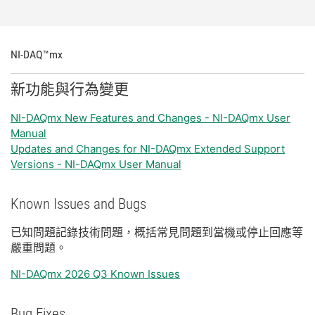
NI-
DAQ™mx
新
功能
與
行為
變更
NI-DAQmx New Features and Changes - NI-DAQmx User
Manual
Updates and Changes for NI-DAQmx Extended Support
Versions - NI-DAQmx User Manual
Known Issues and Bugs
已知
問題
記錄
技術
問題，
概括
常見
問題
到
當機
或
停止
回應
等
嚴重
問題。
NI-DAQmx 2026 Q3 Known Issues
Bug Fixes