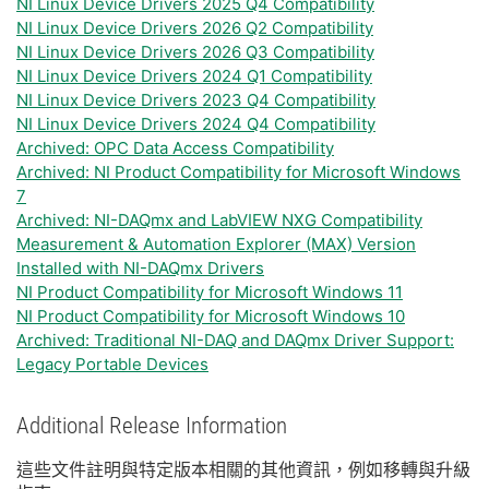
NI Linux Device Drivers 2025 Q4 Compatibility
NI Linux Device Drivers 2026 Q2 Compatibility
NI Linux Device Drivers 2026 Q3 Compatibility
NI Linux Device Drivers 2024 Q1 Compatibility
NI Linux Device Drivers 2023 Q4 Compatibility
NI Linux Device Drivers 2024 Q4 Compatibility
Archived: OPC Data Access Compatibility
Archived: NI Product Compatibility for Microsoft Windows
7
Archived: NI-DAQmx and LabVIEW NXG Compatibility
Measurement & Automation Explorer (MAX) Version
Installed with NI-DAQmx Drivers
NI Product Compatibility for Microsoft Windows 11
NI Product Compatibility for Microsoft Windows 10
Archived: Traditional NI-DAQ and DAQmx Driver Support:
Legacy Portable Devices
Additional Release Information
這些
文件
註明
與
特定
版本
相關
的
其他
資訊，
例如
移轉
與
升級