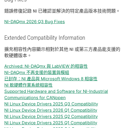
錯誤
修復
記錄 NI 已
確認
並
解決
的
特定
產品
版本
技術
問題。
NI-DAQmx 2026 Q3 Bug Fixes
Extended Compatibility Information
擴充
相容性
內容
顯示
相
對於
其他 NI 或
第三
方
產品
能
支援
的
軟
硬體
版本。
Archived: NI-DAQmx 與 LabVIEW 的相容性
NI-DAQmx 不再支援的裝置與模組
已封存：NI 產品與 Microsoft Windows 8 相容性
NI 軟硬體作業系統相容性
Supported Hardware and Software for NI-Industrial
Communications for CANopen
NI Linux Device Drivers 2025 Q3 Compatibility
NI Linux Device Drivers 2026 Q1 Compatibility
NI Linux Device Drivers 2025 Q2 Compatibility
NI Linux Device Drivers 2025 Q1 Compatibility